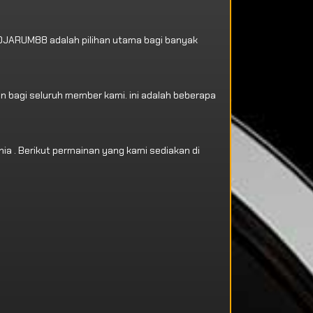
, DJARUM88 adalah pilihan utama bagi banyak
bagi seluruh member kami. ini adalah beberapa
ia . Berikut permainan yang kami sediakan di