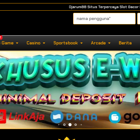
Djarum88 Situs Terpercaya Slot Gacor Memilik
e Game
Casino
Sportsbook
Arcade
Berita