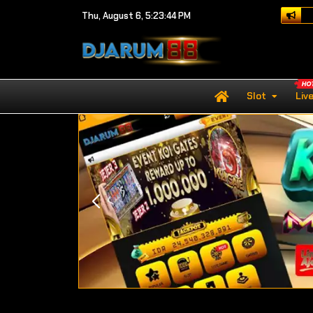
Thu, August 6, 5:23:45 PM
Slot
Liv