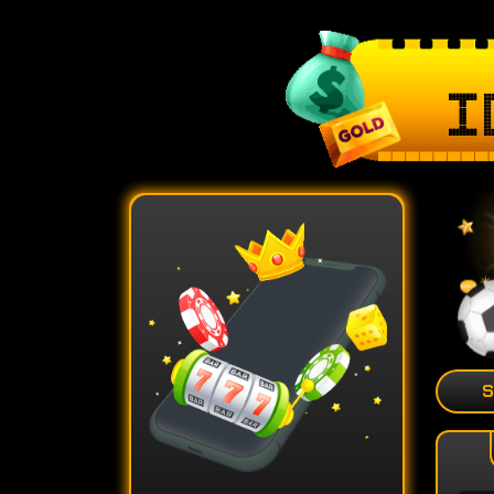
I
S
Layanan Customer