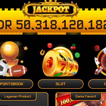
DR
50,318,120,53
PORTSBOOK
SLOT
Layanan Product
Game Favorit