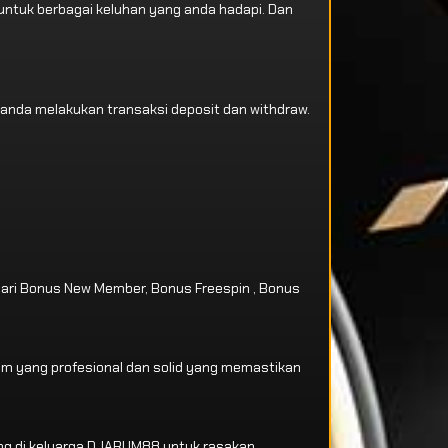
untuk berbagai keluhan yang anda hadapi. Dan
da melakukan transaksi deposit dan withdraw.
ri Bonus New Member, Bonus Freespin , Bonus
 yang profesional dan solid yang memastikan
ung di keluarga DJARUM88 untuk rasakan